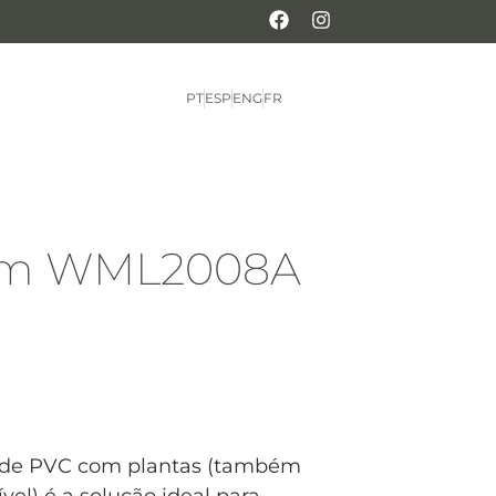
PT
ESP
ENG
FR
dim WML2008A
el de PVC com plantas (também