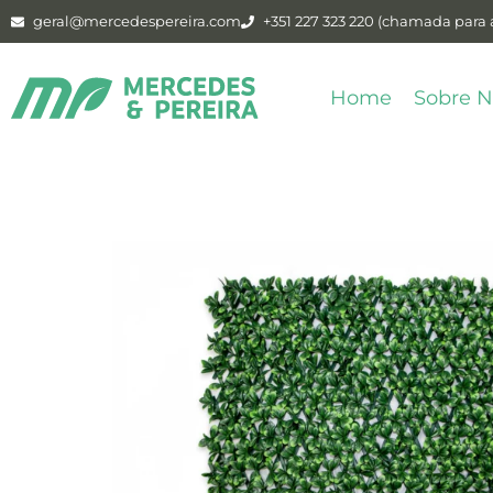
geral@mercedespereira.com
+351 227 323 220 (chamada para a
Home
Sobre N