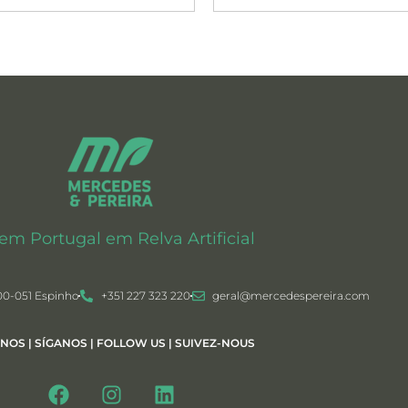
 em Portugal em Relva Artificial
00-051 Espinho
+351 227 323 220
geral@mercedespereira.com
-NOS | SÍGANOS | FOLLOW US | SUIVEZ-NOUS