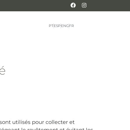
PT
ESP
ENG
FR
é
ont utilisés pour collecter et