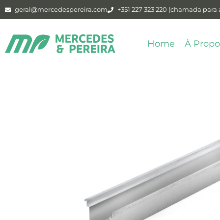
geral@mercedespereira.com
+351 227 323 220 (chamada para a
Home
À Propo