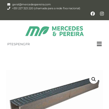
geral@mercedespereira.com
+351 227 323 220 (chamada para a rede fixa nacional)
PT
ESP
ENG
FR