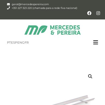
geral@mercedespereira.com
+351 227 323 220 (chamada para a rede fixa nacional)
PT
ESP
ENG
FR